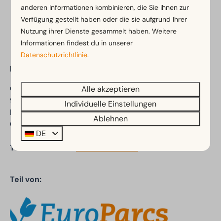
anderen Informationen kombinieren, die Sie ihnen zur
Bezahl sicher
Verfügung gestellt haben oder die sie aufgrund Ihrer
Nutzung ihrer Dienste gesammelt haben. Weitere
Informationen findest du in unserer
Datenschutzrichtlinie
.
EuroParcs Ossiacher See
Ostriach 67
Alle akzeptieren
9570 Ostriach
Individuelle Einstellungen
Kärnten
Ablehnen
Österreich
DE
Telefonnummer:
+43 4 243 326 01
Teil von: