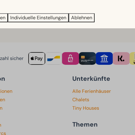
owie Klösterle–Innerteuchen (3 km), die sowohl für klassisch
ren
Individuelle Einstellungen
Ablehnen
ahl sicher
on
Unterkünfte
tionen
Alle Ferienhäuser
ten
Chalets
en
Tiny Houses
Themen
n
rcs