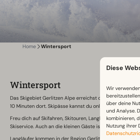
Home
Wintersport
Diese Webs
Wintersport
Wir verwenden 
bereitzustelle
Das Skigebiet Gerlitzen Alpe erreichst du in nur etwa 30
über deine Nut
10 Minuten dort. Skipässe kannst du online vorab oder d
und Analyse. D
kombinieren, d
Freu dich auf Skifahren, Skitouren, Langlaufen, Winterwa
Nutzung ihrer 
Skiservice. Auch an die kleinen Gäste ist gedacht: Im K
Datenschutzric
Langläufer kommen in der Region Gerlitzen-Alpe voll auf 