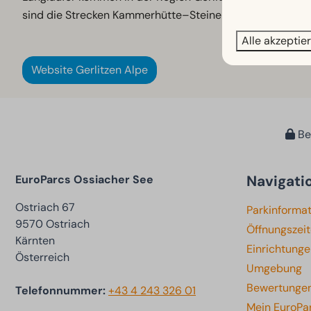
sind die Strecken Kammerhütte–Steinerner Tisch (3 km) s
Alle akzeptie
Website Gerlitzen Alpe
Bez
Navigati
EuroParcs Ossiacher See
Ostriach 67
Parkinforma
9570 Ostriach
Öffnungszei
Kärnten
Einrichtung
Österreich
Umgebung
Bewertunge
Telefonnummer:
+43 4 243 326 01
Mein EuroPa