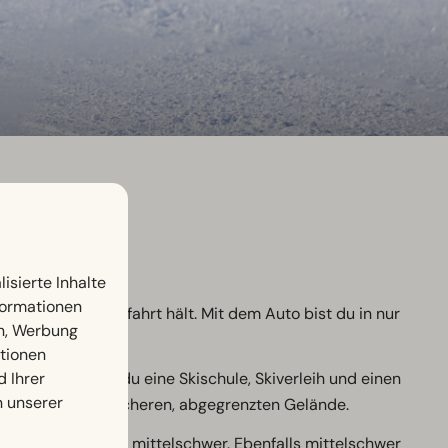
isierte Inhalte
nformationen
t an der Parkeinfahrt hält. Mit dem Auto bist du in nur
en, Werbung
ationen
d Ihrer
Vor Ort findest du eine Skischule, Skiverleih und einen
n unserer
hrten auf einem sicheren, abgegrenzten Gelände.
 über 6 km und ist mittelschwer. Ebenfalls mittelschwer