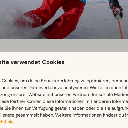
ite verwendet Cookies
Cookies, um deine Benutzererfahrung zu optimieren, personal
n und unseren Datenverkehr zu analysieren. Wir teilen auch I
 Minuten bequem mit dem kostenlosen Winter-Skibus, der direk
zung unserer Website mit unseren Partnern für soziale Medi
irekt an der Gondelstation erwerben.
iese Partner können diese Informationen mit anderen Inform
ie Sie ihnen zur Verfügung gestellt haben oder die sie aufgrun
nderungen, eine Rodelbahn und sogar einen Wintertandemflug. 
Dienste gesammelt haben. Weitere Informationen findest du i
inderland gibt es ein Förderband, Übungslifte und Übungsabfa
htlinie
.
ihre Kosten. Die Panoramaloipe Gerlitzen-Alpe erstreckt sich