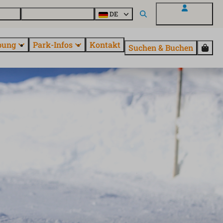
Parcs
Alle Parks entdecken
DE
Mein EuroParcs
bung
Park-Infos
Kontakt
Suchen & Buchen