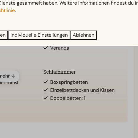
Dienste gesammelt haben. Weitere Informationen findest du i
htlinie
.
Außenbereich
sche
Sonnenschirm
adezimmer: 1
Terrasse
ren
Individuelle Einstellungen
Ablehnen
Gartenmöbel
Veranda
Schlafzimmer
mehr ↓
en Rand
Boxspringbetten
Einzelbettdecken und Kissen
Doppelbetten: 1