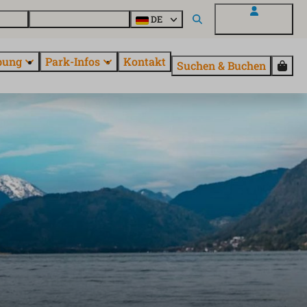
Parcs
Alle Parks entdecken
DE
Mein EuroParcs
bung
Park-Infos
Kontakt
Suchen & Buchen