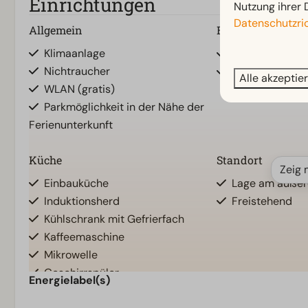
Einrichtungen
Nutzung ihrer 
Datenschutzric
Allgemein
Badezimmer
Klimaanlage
Begehbare Du
Nichtraucher
Toiletten im B
Alle akzeptie
WLAN (gratis)
Parkmöglichkeit in der Nähe der
Ferienunterkunft
Küche
Standort
Zeig 
Einbauküche
Lage am äußer
Induktionsherd
Freistehend
Kühlschrank mit Gefrierfach
Kaffeemaschine
Mikrowelle
Geschirrspüler
Energielabel(s)
Wasserkocher