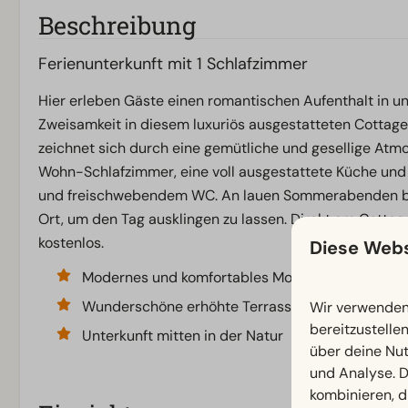
Beschreibung
Ferienunterkunft mit 1 Schlafzimmer
Hier erleben Gäste einen romantischen Aufenthalt in u
Zweisamkeit in diesem luxuriös ausgestatteten Cottage
zeichnet sich durch eine gemütliche und gesellige Atm
Wohn-Schlafzimmer, eine voll ausgestattete Küche un
und freischwebendem WC. An lauen Sommerabenden biet
Ort, um den Tag ausklingen zu lassen. Direkt am Cottag
kostenlos.
Diese Webs
Modernes und komfortables Mobilheim für zwei 
Wunderschöne erhöhte Terrasse
Wir verwenden 
bereitzustelle
Unterkunft mitten in der Natur
über deine Nut
und Analyse. D
kombinieren, d