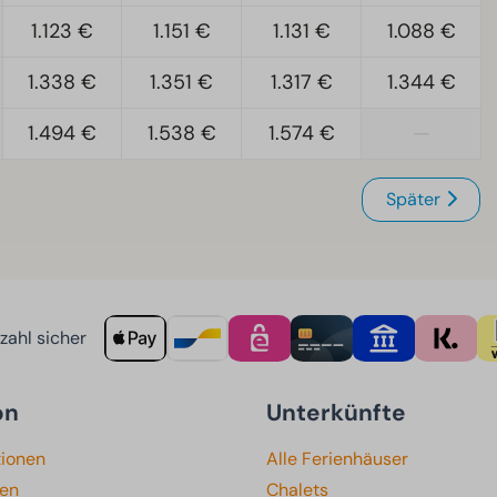
1.123 €
1.151 €
1.131 €
1.088 €
1.338 €
1.351 €
1.317 €
1.344 €
1.494 €
1.538 €
1.574 €
—
Später
ahl sicher
on
Unterkünfte
tionen
Alle Ferienhäuser
ten
Chalets