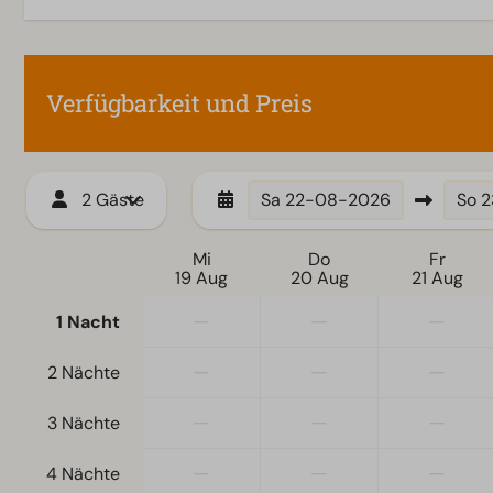
Zugänglichkeit
Wohnzimmer
Treppenstufen zur Unterkunft
Smart-TV
Verfügbarkeit und Preis
2 Gäste
Sa
22-08-2026
So
2
Mi
Do
Fr
19 Aug
20 Aug
21 Aug
—
—
—
1 Nacht
—
—
—
2 Nächte
—
—
—
3 Nächte
—
—
—
4 Nächte