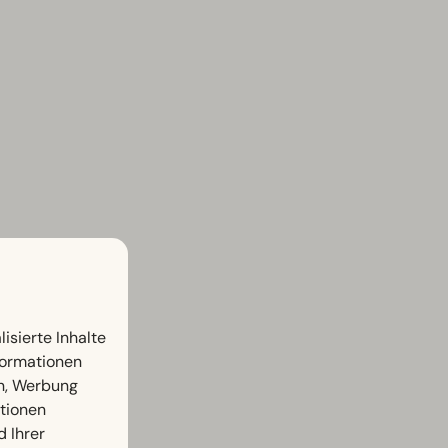
isierte Inhalte
nformationen
en, Werbung
ationen
d Ihrer