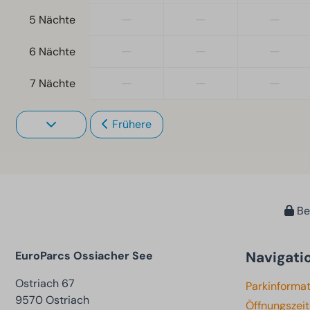
—
—
—
5 Nächte
—
—
—
6 Nächte
—
—
—
7 Nächte
Frühere
Bez
Navigati
EuroParcs Ossiacher See
Ostriach 67
Parkinforma
9570 Ostriach
Öffnungszei