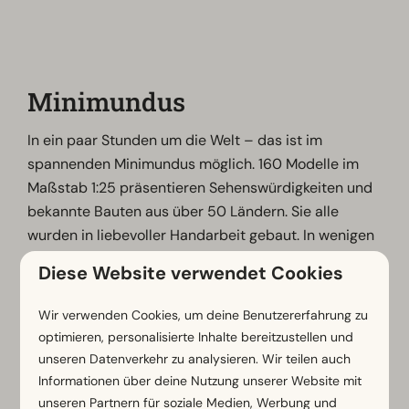
Minimundus
In ein paar Stunden um die Welt – das ist im
spannenden Minimundus möglich. 160 Modelle im
Maßstab 1:25 präsentieren Sehenswürdigkeiten und
bekannte Bauten aus über 50 Ländern. Sie alle
wurden in liebevoller Handarbeit gebaut. In wenigen
Schritten kann man hier vom Eiffelturm bis zum
Diese Website verwendet Cookies
indonesischen Borobudur Tempel gehen. Die Indoor-
Erlebniswelt ist im Moment geschlossen. Die
Wir verwenden Cookies, um deine Benutzererfahrung zu
Öffnungszeiten sind auf der Website zu finden.
optimieren, personalisierte Inhalte bereitzustellen und
unseren Datenverkehr zu analysieren. Wir teilen auch
Informationen über deine Nutzung unserer Website mit
Mehr Informationen
unseren Partnern für soziale Medien, Werbung und