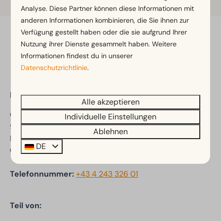
Analyse. Diese Partner können diese Informationen mit
anderen Informationen kombinieren, die Sie ihnen zur
Verfügung gestellt haben oder die sie aufgrund Ihrer
Bezahl sicher
Nutzung ihrer Dienste gesammelt haben. Weitere
Informationen findest du in unserer
Datenschutzrichtlinie
.
EuroParcs Ossiacher See
Alle akzeptieren
Ostriach 67
Individuelle Einstellungen
9570 Ostriach
Ablehnen
Kärnten
DE
Österreich
Telefonnummer:
+43 4 243 326 01
Teil von: