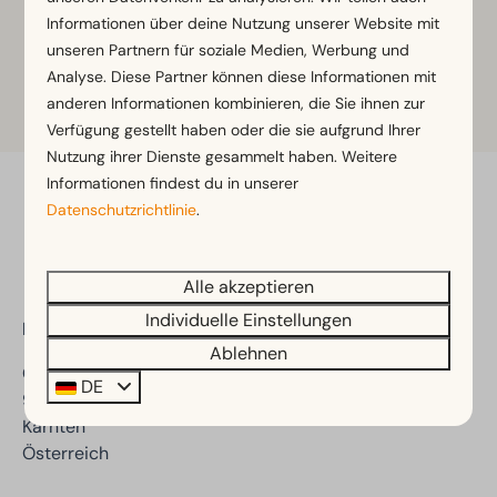
geschlossen.
Informationen über deine Nutzung unserer Website mit
unseren Partnern für soziale Medien, Werbung und
Analyse. Diese Partner können diese Informationen mit
anderen Informationen kombinieren, die Sie ihnen zur
Mehr Informationen
Verfügung gestellt haben oder die sie aufgrund Ihrer
Nutzung ihrer Dienste gesammelt haben. Weitere
Informationen findest du in unserer
Bezahl sicher
Datenschutzrichtlinie
.
Alle akzeptieren
Individuelle Einstellungen
EuroParcs Ossiacher See
Ablehnen
Ostriach 67
DE
9570 Ostriach
Kärnten
Österreich