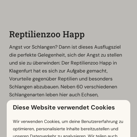
Reptilienzoo Happ
Angst vor Schlangen? Dann ist dieses Ausflugsziel
die perfekte Gelegenheit, sich der Angst zu stellen
und sie zu überwinden: Der Reptilienzoo Happ in
Klagenfurt hat es sich zur Aufgabe gemacht,
Vorurteile gegenüber Reptilien und besonders
Schlangen abzubauen. Neben 60 verschiedenen
Schlangenarten leben hier auch Echsen,
Schildkröten und Insekten. Es gibt auch einen
Diese Website verwendet Cookies
Streichelzoo mit Kaninchen und Meerschweinchen.
Der Zoo öffnet täglich seine Pforten, im Sommer von
Wir verwenden Cookies, um deine Benutzererfahrung zu
09:00 bis 18:00 Uhr und im Winter von 09:00 bis
optimieren, personalisierte Inhalte bereitzustellen und
17:00 Uhr. Im November hat der Reptilienzoo
unseren Datenverkehr zu analysieren. Wir teilen auch