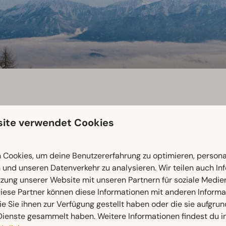
ite verwendet Cookies
Cookies, um deine Benutzererfahrung zu optimieren, personal
rten 21 Liftanlagen (Gondelbahn, 6er, 4er, 2er, Schlepplift
n und unseren Datenverkehr zu analysieren. Wir teilen auch I
chrittenen, die FIS zertifizierten Pisten versprechen das perf
zung unserer Website mit unseren Partnern für soziale Medi
ietet das Skigebiet Schneesicherheit und die besten Pistenver
iese Partner können diese Informationen mit anderen Inform
iche gemütliche Sonnenterassen machen deinen Skitag zum un
ie Sie ihnen zur Verfügung gestellt haben oder die sie aufgrun
Dienste gesammelt haben. Weitere Informationen findest du i
ber
. Freu dich auf Skifahren, Skitouren, Langlaufen, Winterw