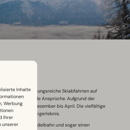
isierte Inhalte
e) und 34 abwechslungsreiche Skiabfahrten auf
nformationen
ekte Terrain für alle Ansprüche. Aufgrund der
en, Werbung
hältnisse von Dezember bis April. Die vielfältige
ationen
vergessliches Bergerlebnis.
d Ihrer
n unserer
anderungen, eine Rodelbahn und sogar einen