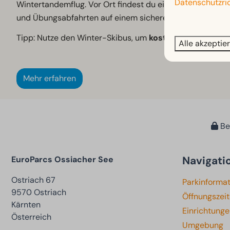
Datenschutzric
Wintertandemflug. Vor Ort findest du eine Skischule, Skiv
und Übungsabfahrten auf einem sicheren, abgegrenzten
Tipp: Nutze den Winter-Skibus, um
kostenlos
zu den Ger
Alle akzeptie
Mehr erfahren
Bez
Navigati
EuroParcs Ossiacher See
Ostriach 67
Parkinforma
9570 Ostriach
Öffnungszei
Kärnten
Einrichtung
Österreich
Umgebung