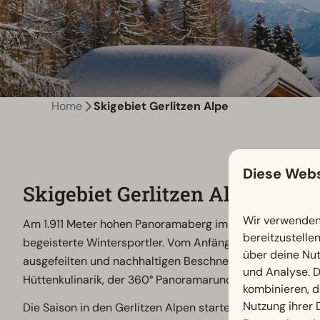
Home
Skigebiet Gerlitzen Alpe
Diese Webs
Skigebiet Gerlitzen Alpe
Wir verwenden 
Am 1.911 Meter hohen Panoramaberg im Herzen Kärntens wa
bereitzustelle
begeisterte Wintersportler. Vom Anfänger bis zum Fortges
über deine Nut
ausgefeilten und nachhaltigen Beschneiungstechnologie b
und Analyse. D
Hüttenkulinarik, der 360° Panoramarundblick und zahlre
kombinieren, d
Nutzung ihrer 
Die Saison in den Gerlitzen Alpen startet am
29. Novem