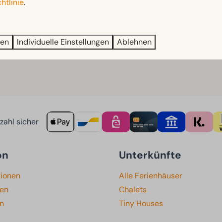
htlinie
.
erleih und einen Skiservice. Auch an die kleinen Gäste ist ge
 Gelände.
litzen Alpen zu gelangen!
ren
Individuelle Einstellungen
Ablehnen
ahl sicher
on
Unterkünfte
tionen
Alle Ferienhäuser
ten
Chalets
en
Tiny Houses