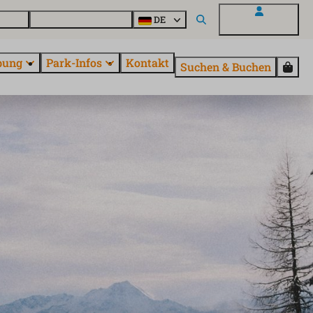
Parcs
Alle Parks entdecken
DE
Mein EuroParcs
bung
Park-Infos
Kontakt
Suchen & Buchen